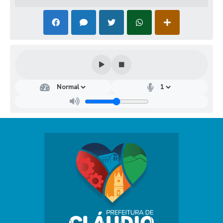
Dep
arta
men
to
Mu
nici
pal
de
Rec
urs
os
Hu
man
os
Rays
sa
Gabr