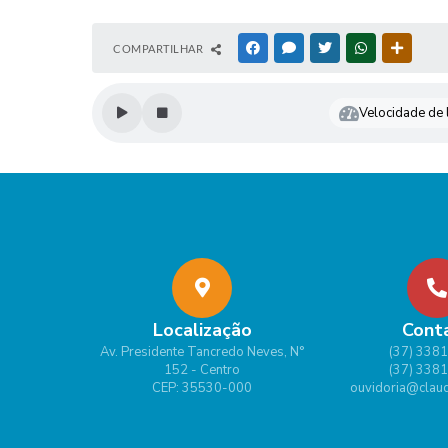
COMPARTILHAR
FACEBOOK
MESSENGER
TWITTER
WHATSAPP
OUTRAS
Velocidade de l
Localização
Cont
Av. Presidente Tancredo Neves, N°
(37) 338
152 - Centro
(37) 338
CEP: 35530-000
ouvidoria@claud