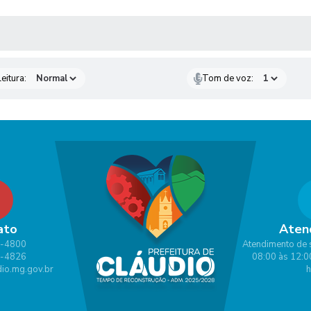
 MÍDIAS
eitura:
Tom de voz:
ato
Aten
1-4800
Atendimento de 
1-4826
08:00 às 12:0
io.mg.gov.br
h