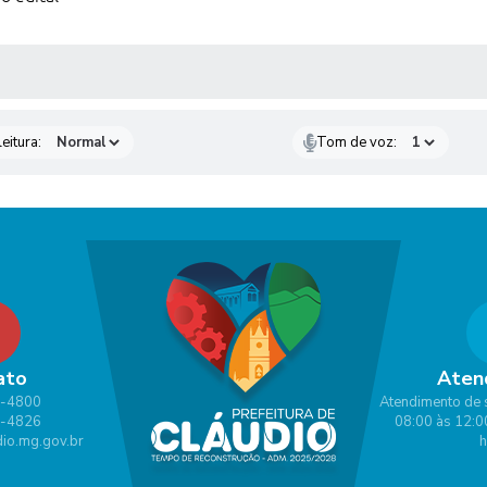
 MÍDIAS
eitura:
Tom de voz:
ato
Aten
1-4800
Atendimento de 
1-4826
08:00 às 12:0
io.mg.gov.br
h