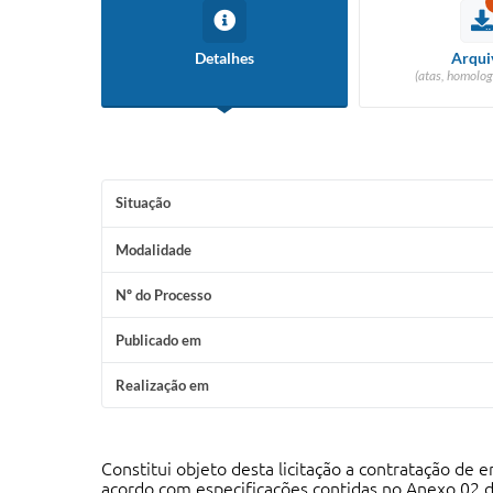
Detalhes
Arqui
(atas, homolog
Situação
Modalidade
Nº do Processo
Publicado em
Realização em
Constitui objeto desta licitação a contratação de 
acordo com especificações contidas no Anexo 02 d