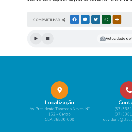
COMPARTILHAR
FACEBOOK
MESSENGER
TWITTER
WHATSAPP
OUTRAS
Velocidade de l
Localização
Cont
Av. Presidente Tancredo Neves, N°
(37) 338
152 - Centro
(37) 338
CEP: 35530-000
ouvidoria@claud