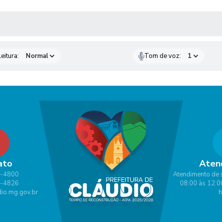
 MÍDIAS
eitura:
Tom de voz:
ato
Aten
1-4800
Atendimento de 
1-4826
08:00 às 12:0
io.mg.gov.br
h