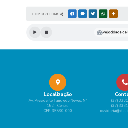
COMPARTILHAR
FACEBOOK
MESSENGER
TWITTER
WHATSAPP
OUTRAS
Velocidade de l
Localização
Cont
Av. Presidente Tancredo Neves, N°
(37) 338
152 - Centro
(37) 338
CEP: 35530-000
ouvidoria@claud