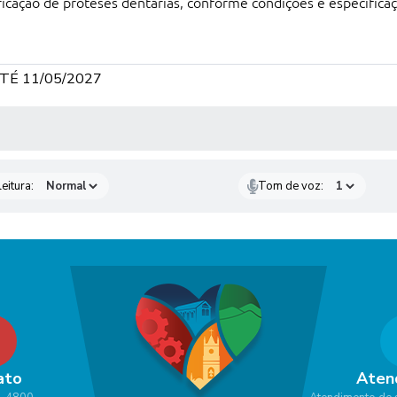
icação de próteses dentárias, conforme condições e especificaç
TÉ 11/05/2027
 MÍDIAS
eitura:
Tom de voz:
ato
Aten