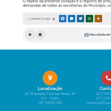
O objeto da presente licitação é o registro de pr
demandas de todos as secretarias do Município, c
COMPARTILHAR
FACEBOOK
MESSENGER
TWITTER
WHATSAPP
OUTRAS
Velocidade de l
Localização
Cont
Av. Presidente Tancredo Neves, N°
(37) 338
152 - Centro
(37) 338
CEP: 35530-000
ouvidoria@claud