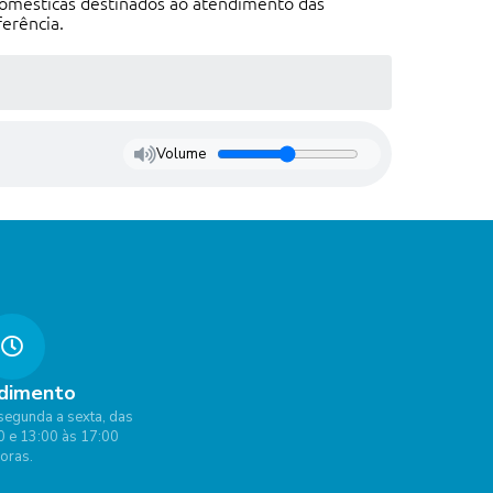
s domésticas destinados ao atendimento das
erência.
Volume
dimento
segunda a sexta, das
0 e 13:00 às 17:00
oras.