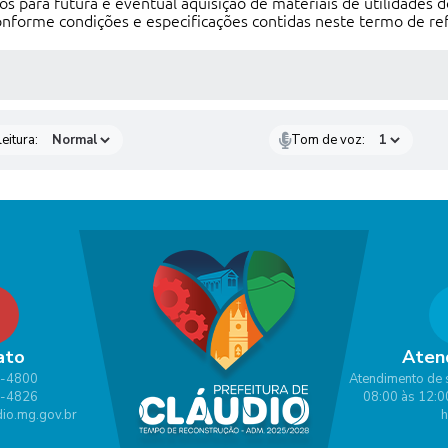
eços para futura e eventual aquisição de materiais de utilidade
onforme condições e especificações contidas neste termo de ref
 MÍDIAS
eitura:
Tom de voz:
ato
Aten
1-4800
Atendimento de 
1-4826
08:00 às 12:0
io.mg.gov.br
h