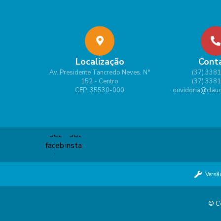
Localização
Cont
Av. Presidente Tancredo Neves, N°
(37) 338
152 - Centro
(37) 338
CEP: 35530-000
ouvidoria@claud
Versã
© Co