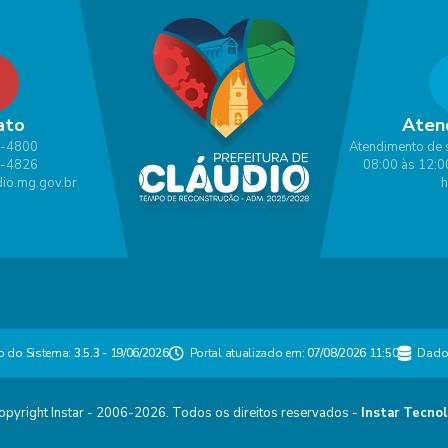
ato
Aten
1-4800
Atendimento de 
1-4826
08:00 às 12:0
io.mg.gov.br
h
o do Sistema:
3.5.3 - 19/06/2026
Portal atualizado em:
07/08/2026 11:50
Dado
pyright Instar - 2006-2026. Todos os direitos reservados -
Instar Tecnol