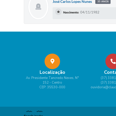
José Carlos Lopes Nunes
35 ANOS
04/11/1982
Nascimento:
Localização
Cont
Av. Presidente Tancredo Neves, N°
(37) 338
152 - Centro
(37) 338
CEP: 35530-000
ouvidoria@claud