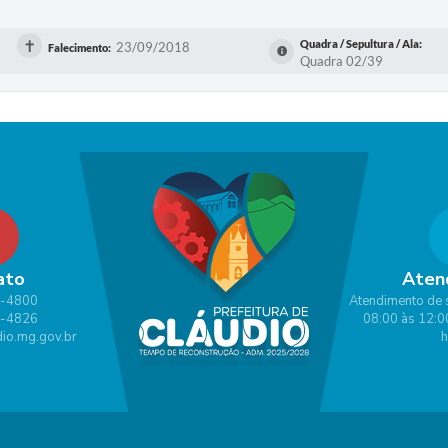
✝
Quadra / Sepultura / Ala:
23/09/2018
Falecimento:
Quadra 02/39
ato
Aten
1-4800
Atendimento de 
1-4826
08:00 às 12:0
io.mg.gov.br
h