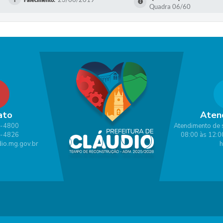
Quadra 06/60
ato
Aten
1-4800
Atendimento de 
1-4826
08:00 às 12:0
io.mg.gov.br
h