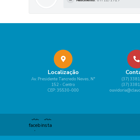
Localização
Cont
Av. Presidente Tancredo Neves, N°
(37) 338
152 - Centro
(37) 338
CEP: 35530-000
ouvidoria@claud