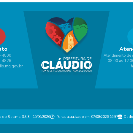
ato
Aten
1-4800
Atendimento de 
1-4826
08:00 às 12:0
io.mg.gov.br
h
o do Sistema:
3.5.3 - 19/06/2026
Portal atualizado em:
07/08/2026 16:57
Dado