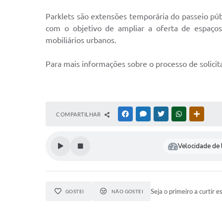
Parklets são extensões temporária do passeio púb
com o objetivo de ampliar a oferta de espaços 
mobiliários urbanos.
Para mais informações sobre o processo de solicit
COMPARTILHAR
FACEBOOK
MESSENGER
TWITTER
WHATSAPP
OUTRAS
Velocidade de l
Seja o primeiro a curtir e
GOSTEI
NÃO GOSTEI