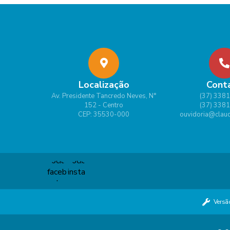
Localização
Cont
Av. Presidente Tancredo Neves, N°
(37) 338
152 - Centro
(37) 338
CEP: 35530-000
ouvidoria@claud
Versã