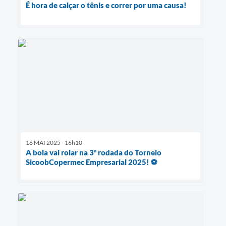
É hora de calçar o tênis e correr por uma causa!
16 MAI 2025 - 16h10
A bola vai rolar na 3ª rodada do Torneio
SicoobCopermec Empresarial 2025! ⚽️