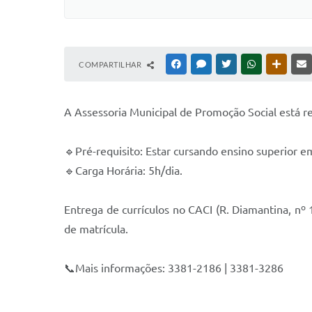
COMPARTILHAR
FACEBOOK
MESSENGER
TWITTER
WHATSAPP
OUTRAS
A Assessoria Municipal de Promoção Social está re
🔹Pré-requisito: Estar cursando ensino superior em 
🔹Carga Horária: 5h/dia.
Entrega de currículos no CACI (R. Diamantina, nº
de matrícula.
📞Mais informações: 3381-2186 | 3381-3286