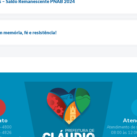
es – Saldo Remanescente PNAB 2024
m memória, fé e resistência!
ato
Aten
1-4800
Atendimento de 
1-4826
08:00 às 12:0