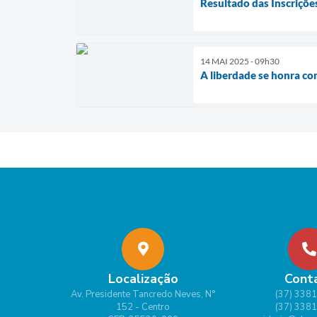
Resultado das Inscriçõ
14 MAI 2025 - 09h30
A liberdade se honra co
Localização
Cont
Av. Presidente Tancredo Neves, N°
(37) 338
152 - Centro
(37) 338