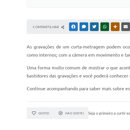
COMPARTILHAR
FACEBOOK
MESSENGER
TWITTER
WHATSAPP
OUTRAS
As gravações de um curta-metragem podem ocorr
como internos; com a câmera em movimento e tamb
Uma forma muito comum de mostrar o que acontec
bastidores das gravações e você poderá conhecer 
Continue acompanhando para saber mais sobre este
Seja o primeiro a curtir es
GOSTEI
NÃO GOSTEI