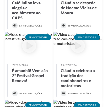
Café Julino leva
Cláudio se despede
alegria e
de Noeme Vieira de
acolhimento ao
Moura
CAPS
63 VISUALIZAÇÕES
66 VISUALIZAÇÕES
SEM CATEGORIA
SEM CATEGORIA
27/07/2026
27/07/2026
É amanhã! Vem aí o
Cláudio celebrou a
2º Festival Gospel
tradição dos
Renova!
caminhoneiros e
motoristas
70 VISUALIZAÇÕES
70 VISUALIZAÇÕES
SEM CATEGORIA
SEM CATEGORIA