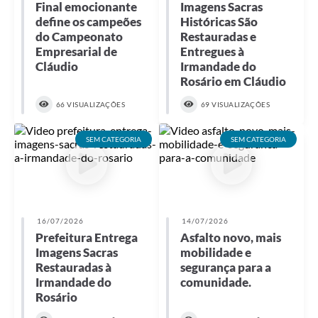
Final emocionante
Imagens Sacras
define os campeões
Históricas São
do Campeonato
Restauradas e
Empresarial de
Entregues à
Cláudio
Irmandade do
Rosário em Cláudio
66 VISUALIZAÇÕES
69 VISUALIZAÇÕES
SEM CATEGORIA
SEM CATEGORIA
16/07/2026
14/07/2026
Prefeitura Entrega
Asfalto novo, mais
Imagens Sacras
mobilidade e
Restauradas à
segurança para a
Irmandade do
comunidade.
Rosário