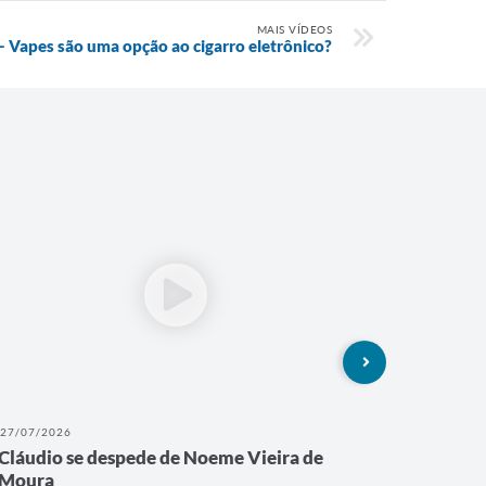
MAIS VÍDEOS
 - Vapes são uma opção ao cigarro eletrônico?
27/07/2026
27/07/202
Cláudio se despede de Noeme Vieira de
É amanhã
Moura
Renova