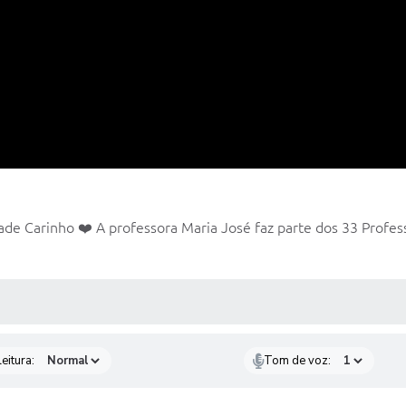
de Carinho ❤️ A professora Maria José faz parte dos 33 Profess
 MÍDIAS
eitura:
Tom de voz: