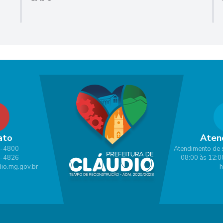
ato
Aten
1-4800
Atendimento de 
1-4826
08:00 às 12:0
io.mg.gov.br
h