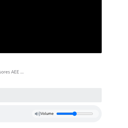
ores AEE ...
Volume