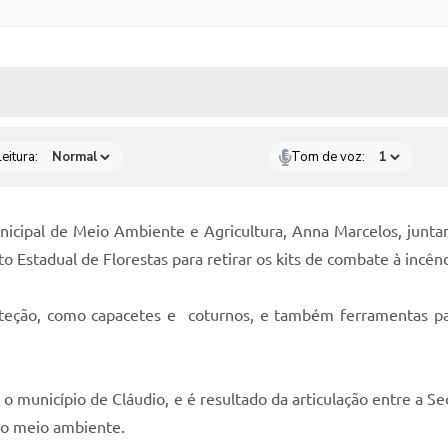
 MÍDIAS
RECEBA NOTÍCIAS
eitura:
Tom de voz:
Municipal de Meio Ambiente e Agricultura, Anna Marcelos, jun
uto Estadual de Florestas para retirar os kits de combate à incên
teção, como capacetes e coturnos, e também ferramentas par
 o município de Cláudio, e é resultado da articulação entre a S
 do meio ambiente.