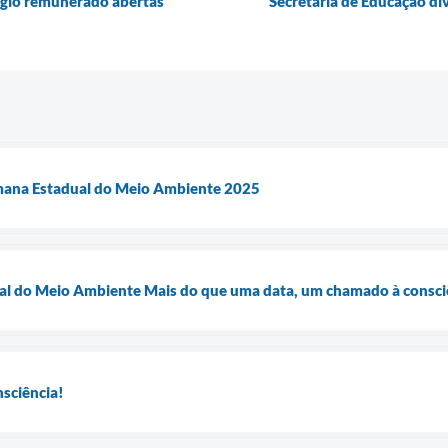
tágio remunerado abertas
Secretaria de Educação di
mana Estadual do Meio Ambiente 2025
al do Meio Ambiente Mais do que uma data, um chamado à consciê
sciência!