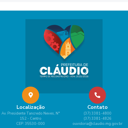
Localização
Contato
Av. Presidente Tancredo Neves, N°
(37) 3381-4800
152 - Centro
(37) 3381-4826
CEP: 35530-000
ouvidoria@claudio.mg.gov.br