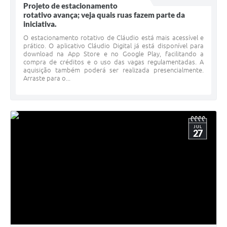
Projeto de estacionamento
rotativo avança; veja quais ruas fazem parte da
iniciativa.
O estacionamento rotativo de Cláudio está mais acessível e
prático. O aplicativo Cláudio Digital já está disponível para
download na App Store e no Google Play, facilitando a
compra de créditos e o uso das vagas regulamentadas. A
aquisição também poderá ser realizada presencialmente.
Arraste para o...
JUL
27