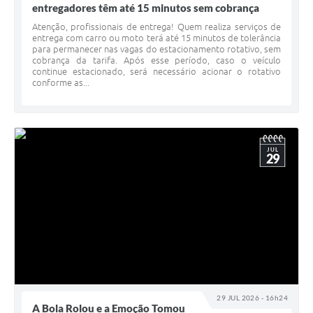
entregadores têm até 15 minutos sem cobrança
Atenção, profissionais de entrega! Quem realiza serviços de
entrega com carro ou moto terá até 15 minutos de tolerância
para permanecer nas vagas do estacionamento rotativo, sem
cobrança da tarifa. Após esse período, caso o veículo
continue estacionado, será necessário acionar o rotativo
conforme as...
JUL
29
29 JUL 2026 - 16h24
A Bola Rolou e a Emoção Tomou