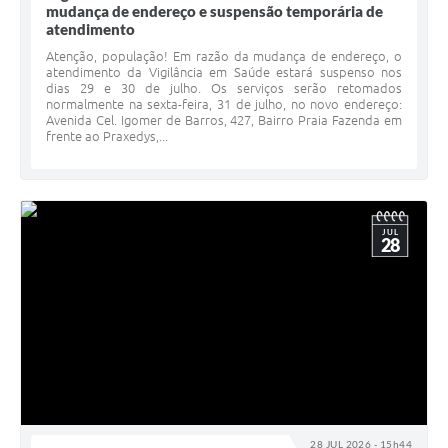
mudança de endereço e suspensão temporária de
atendimento
Atenção, população! Em razão da mudança de endereço, o
atendimento da Vigilância em Saúde estará suspenso nos
dias 29 e 30 de julho. Os serviços serão retomados
normalmente na sexta-feira, 31 de julho, no novo endereço:
Avenida Cel. Igomer de Barros, 427, Bairro Praia Fazenda em
frente ao Praxedys,...
JUL
28
28 JUL 2026 - 15h44