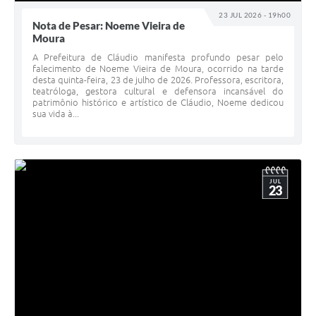
23 JUL 2026 - 19h00
Nota de Pesar: Noeme Vieira de
Moura
A Prefeitura de Cláudio manifesta profundo pesar pelo
falecimento de Noeme Vieira de Moura, ocorrido na tarde
desta quinta-feira, 23 de julho de 2026. Professora, escritora,
teatróloga, gestora cultural e defensora incansável do
patrimônio histórico e artístico de Cláudio, Noeme dedicou
sua vida à...
JUL
23