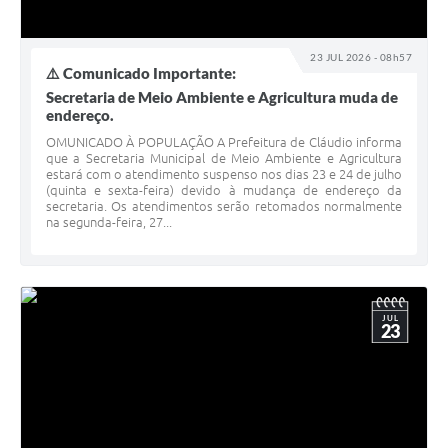
23 JUL 2026 - 08h57
⚠️ Comunicado Importante:
Secretaria de Meio Ambiente e Agricultura muda de
endereço.
OMUNICADO À POPULAÇÃO A Prefeitura de Cláudio informa
que a Secretaria Municipal de Meio Ambiente e Agricultura
estará com o atendimento suspenso nos dias 23 e 24 de julho
(quinta e sexta-feira) devido à mudança de endereço da
secretaria. Os atendimentos serão retomados normalmente
na segunda-feira, 27...
JUL
23