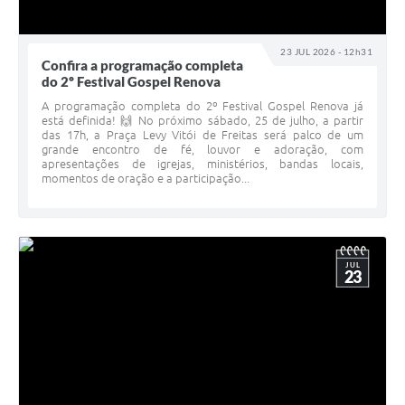
23 JUL 2026 - 12h31
Confira a programação completa
do 2º Festival Gospel Renova
A programação completa do 2º Festival Gospel Renova já
está definida! 🙌 No próximo sábado, 25 de julho, a partir
das 17h, a Praça Levy Vitói de Freitas será palco de um
grande encontro de fé, louvor e adoração, com
apresentações de igrejas, ministérios, bandas locais,
momentos de oração e a participação...
JUL
23