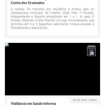
Conta dos Gramados
A rodada foi marcada por equilíbrio e muitos gols no
Campeonato Municipal de Futebol 2026. Pela 1ª Divisão,
Independente e Rosário empataram em 1 a 1. Já pela 2ª
Divisão, Ribeirão e DNA fizeram um jogo movimentado, que
terminou em 3 a 3. Seguimos valorizando nossas equipes e
fortalecendo o esporte de...
JUL
28
28 JUL 2026 - 16h04
Vigilância em Saúde informa