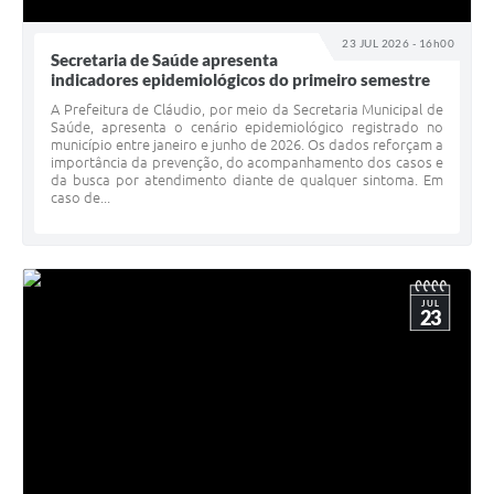
23 JUL 2026 - 16h00
Secretaria de Saúde apresenta
indicadores epidemiológicos do primeiro semestre
A Prefeitura de Cláudio, por meio da Secretaria Municipal de
Saúde, apresenta o cenário epidemiológico registrado no
município entre janeiro e junho de 2026. Os dados reforçam a
importância da prevenção, do acompanhamento dos casos e
da busca por atendimento diante de qualquer sintoma. Em
caso de...
JUL
23