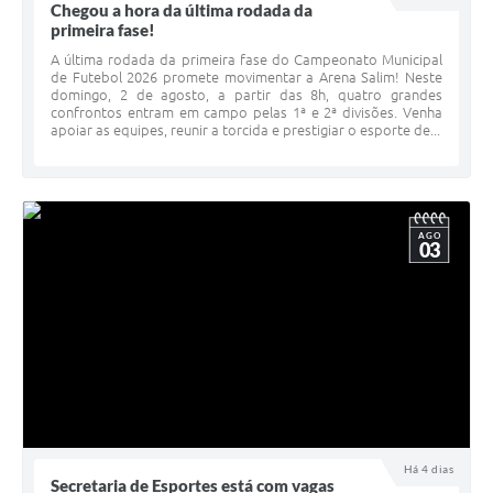
Chegou a hora da última rodada da
primeira fase!
A última rodada da primeira fase do Campeonato Municipal
de Futebol 2026 promete movimentar a Arena Salim! Neste
domingo, 2 de agosto, a partir das 8h, quatro grandes
confrontos entram em campo pelas 1ª e 2ª divisões. Venha
apoiar as equipes, reunir a torcida e prestigiar o esporte de...
AGO
03
Há 4 dias
Secretaria de Esportes está com vagas