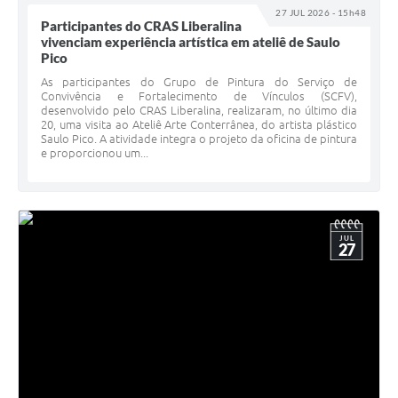
27 JUL 2026 - 15h48
Participantes do CRAS Liberalina
vivenciam experiência artística em ateliê de Saulo
Pico
As participantes do Grupo de Pintura do Serviço de
Convivência e Fortalecimento de Vínculos (SCFV),
desenvolvido pelo CRAS Liberalina, realizaram, no último dia
20, uma visita ao Ateliê Arte Conterrânea, do artista plástico
Saulo Pico. A atividade integra o projeto da oficina de pintura
e proporcionou um...
JUL
27