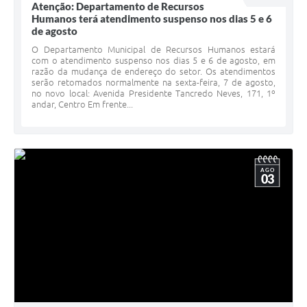
Atenção: Departamento de Recursos
Humanos terá atendimento suspenso nos dias 5 e 6
de agosto
O Departamento Municipal de Recursos Humanos estará
com o atendimento suspenso nos dias 5 e 6 de agosto, em
razão da mudança de endereço do setor. Os atendimentos
serão retomados normalmente na sexta-feira, 7 de agosto,
no novo local: Avenida Presidente Tancredo Neves, 171, 1º
andar, Centro Em frente...
AGO
03