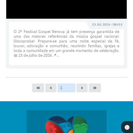
23 JUL 2026 - 08h53
O 2º Festival Gospel Renova já tem presença garantida de
uma das maiores referências da música gospel nacional:
Discopraise! Prepare-se para uma noite especial de fé,
louvor, adoração e comunhão, reunindo famílias, igrejas e
toda a comunidade em um grande momento de celebração.
📅 25 de julho de 2026 📍...