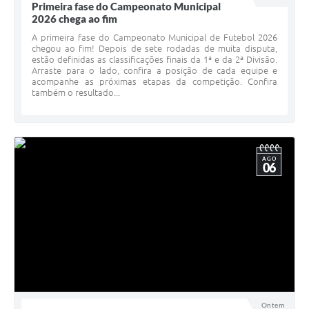
Primeira fase do Campeonato Municipal
2026 chega ao fim
A primeira fase do Campeonato Municipal de Futebol 2026
chegou ao fim! Depois de sete rodadas de muita disputa,
estão definidas as classificações finais da 1ª e da 2ª Divisão.
Arraste para o lado, confira a posição de cada equipe e
acompanhe as próximas etapas da competição. Confira
também o resultado...
AGO
06
Ontem