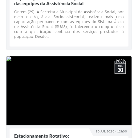
das equipes da Assistência Social
Ontem (29), A Secretaria Municipal de Assistência Social, por
meio da Vigilância Socioassistencial, realizou mais uma
capacitação permanente com as equipes do Sistema Único
de Assistência Social (SUAS), fortalecendo o compromisso
com a qualificação contínua dos serviços prestados à
população. Desde a...
JUL
30
30 JUL 2026 - 12h00
Estacionamento Rotativo: