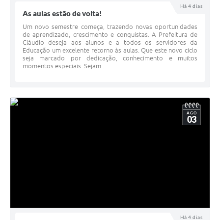
Há 4 dias
As aulas estão de volta!
Um novo semestre começa, trazendo novas oportunidades
de aprendizado, crescimento e conquistas. A Prefeitura de
Cláudio deseja aos alunos e a todos os servidores da
Educação um excelente retorno às aulas. Que este novo ciclo
seja marcado por dedicação, conhecimento e muitos
momentos especiais. Sejam...
AGO
03
Há 4 dias