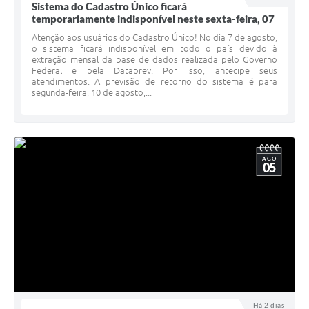
Sistema do Cadastro Único ficará
temporariamente indisponível neste sexta-feira, 07
Atenção aos usuários do Cadastro Único! No dia 7 de agosto,
o sistema ficará indisponível em todo o país devido à
extração mensal da base de dados realizada pelo Governo
Federal e pela Dataprev. Por isso, antecipe seus
atendimentos. A previsão de retorno do sistema é para
segunda-feira, 10 de agosto,...
AGO
05
Há 2 dias