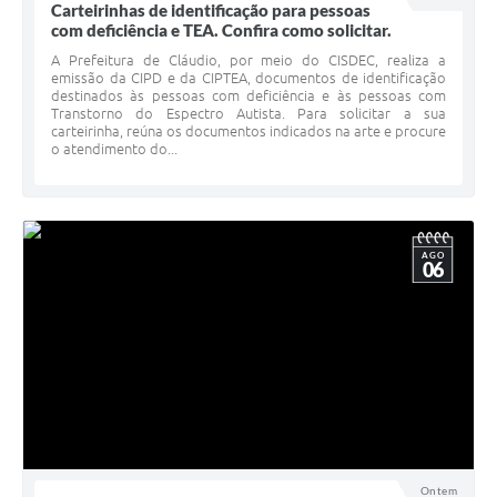
Carteirinhas de identificação para pessoas
com deficiência e TEA. Confira como solicitar.
A Prefeitura de Cláudio, por meio do CISDEC, realiza a
emissão da CIPD e da CIPTEA, documentos de identificação
destinados às pessoas com deficiência e às pessoas com
Transtorno do Espectro Autista. Para solicitar a sua
carteirinha, reúna os documentos indicados na arte e procure
o atendimento do...
AGO
06
Ontem