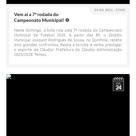
24 JUL 2026 - 17h00
Vem aí a 7ª rodada do
Campeonato Municipal! ⚽
Neste domingo, a bola rola pela 7ª rodada do Campeonato
Municipal de Futebol 2026. A partir das 8h, o Estádio
Municipal Joaquim Rodrigues de Sousa, no Quinhola, recebe
dois grandes confrontos. Reúna a torcida e venha prestigiar
o esporte de Cláudio! Prefeitura de Cláudio Administração
2025/2028: Tempo...
JUL
24