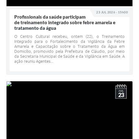
23 JUL 2026 - 15h00
Profissionais da saúde participam
de treinamento integrado sobre febre amarela e
tratamento da água
O Centro Cultural recebeu, ontem (22), o Treinamento
Integrado para o Fortalecimento da Vigilância da Febre
Amarela e Capacitação sobre o Tratamento da Água em
Domicílio, promovido pela Prefeitura de Cláudio, por meio
da Secretaria Municipal de Saúde e da Vigilância em Saúde. A
ação reuniu Agentes...
JUL
23