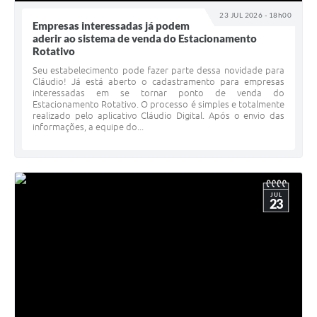
23 JUL 2026 - 18h00
Empresas interessadas já podem
aderir ao sistema de venda do Estacionamento
Rotativo
Seu estabelecimento pode fazer parte dessa novidade para
Cláudio! Já está aberto o cadastramento para empresas
interessadas em se tornar ponto de venda do
Estacionamento Rotativo. O processo é simples e totalmente
realizado pelo aplicativo Cláudio Digital. Após o envio das
informações, a equipe do...
JUL
23