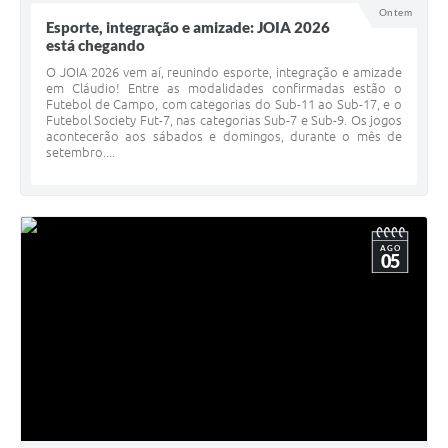
Ontem
Esporte, integração e amizade: JOIA 2026
está chegando
O JOIA 2026 vem aí, reunindo esporte, integração e amizade
em Cláudio! Entre as modalidades confirmadas estão o
Futebol de Campo, com categorias do Sub-11 ao Sub-17, e o
Futebol Society Fut-7, nas categorias Sub-7 e Sub-9. Os jogos
acontecerão aos sábados e domingos, durante o mês de
setembro....
AGO
05