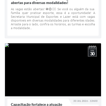
abertas para diversas modalidades!
As vagas estão abertas! ⚽🏐🏃‍♀️ Se você ou alguém da sua
família quer praticar esporte, essa é a oportunidade! A
Secretaria Municipal de Esportes e Lazer está com vagas
disponíveis em diversas modalidades para diferentes idades.
Arraste para o lado, confira os horários, as turmas e escolha
a modalidade...
JUL
30
30 JUL 2026 - 13h00
Capacitação fortalece a atuação