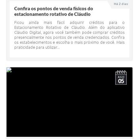
Há 2 dias
Confira os pontos de venda físicos do
estacionamento rotativo de Cláudio
Ficou ainda mais fácil adquirir créditos para o
Estacionamento Rotativo de Cláudio. Além do aplicativo
Cláudio Digital, agora você também pode comprar créditos
presencialmente nos pontos de venda credenciados. Confira
os estabelecimentos e escolha o mais próximo de você. Mais
praticidade para utilizar...
AGO
05