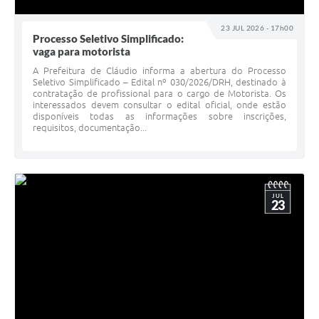
23 JUL 2026 - 17h00
Processo Seletivo Simplificado:
vaga para motorista
A Prefeitura de Cláudio informa a abertura do Processo
Seletivo Simplificado – Edital nº 030/2026/DRH, destinado à
contratação de profissional para o cargo de Motorista. Os
interessados devem consultar o edital oficial, onde estão
disponíveis todas as informações sobre inscrições,
requisitos, documentação...
JUL
23