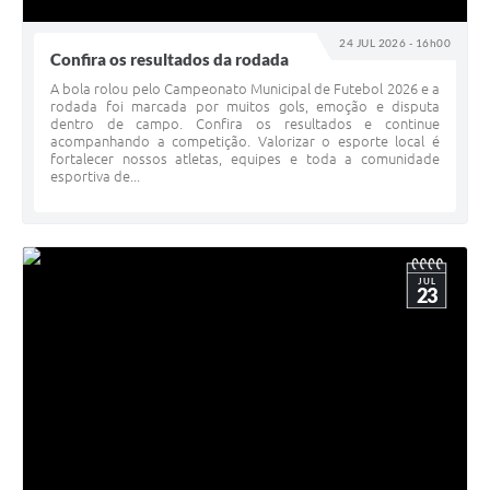
24 JUL 2026 - 16h00
Confira os resultados da rodada
A bola rolou pelo Campeonato Municipal de Futebol 2026 e a
rodada foi marcada por muitos gols, emoção e disputa
dentro de campo. Confira os resultados e continue
acompanhando a competição. Valorizar o esporte local é
fortalecer nossos atletas, equipes e toda a comunidade
esportiva de...
JUL
23