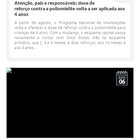
Atenção, pais e responsáveis: dose de
reforço contra a poliomielite volta a ser aplicada aos
4 anos
A partir de agosto, o Programa Nacional de Imunizações
volta a oferecer a dose de reforço contra a poliomielite para
crianças de 4 anos. Com a mudança, o esquema vacinal passa
novamente a contar com cinco doses: três no esquema
primário, aos 2, 4 e 6 meses, e dois reforços, aos 15 meses e
aos 4 anos....
AGO
06