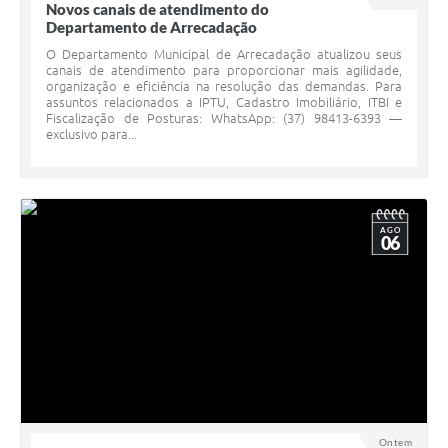
Novos canais de atendimento do
Departamento de Arrecadação
O Departamento Municipal de Arrecadação atualizou seus
canais de atendimento para proporcionar mais agilidade,
organização e eficiência na resolução das demandas. Para
assuntos relacionados a IPTU, Cadastro Imobiliário, ITBI e
Fiscalização de Posturas: WhatsApp: (37) 98413-6393 —
exclusivo para...
AGO
06
Ontem