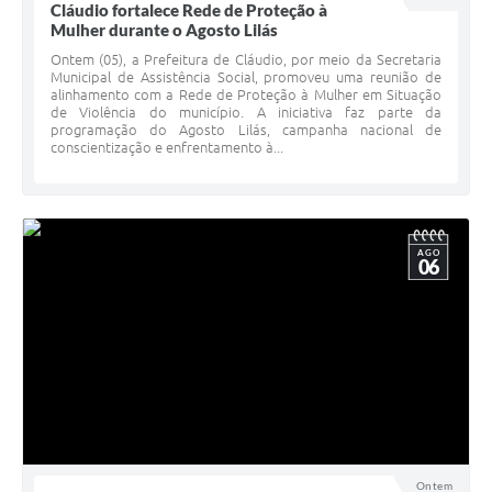
Cláudio fortalece Rede de Proteção à
Mulher durante o Agosto Lilás
Ontem (05), a Prefeitura de Cláudio, por meio da Secretaria
Municipal de Assistência Social, promoveu uma reunião de
alinhamento com a Rede de Proteção à Mulher em Situação
de Violência do município. A iniciativa faz parte da
programação do Agosto Lilás, campanha nacional de
conscientização e enfrentamento à...
AGO
06
Ontem