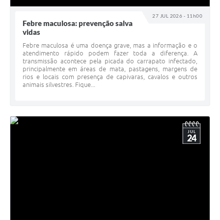
27 JUL 2026 - 11h00
Febre maculosa: prevenção salva
vidas
Febre maculosa é uma doença grave, mas a informação e o
atendimento rápido podem fazer toda a diferença. A
transmissão acontece pela picada do carrapato infectado,
principalmente em áreas de mata, pastagens, margens de
rios e locais com presença de capivaras, cavalos e outros
animais silvestres. Fique...
JUL
24