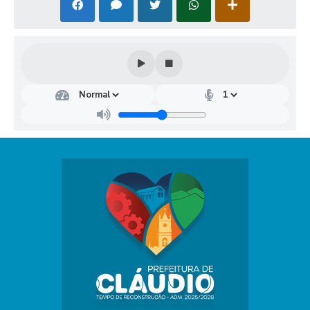
Secr
Secr
etar
etar
ia
ia
Mu
Mu
nici
nici
pal
pal
de
de
Obr
Saú
as,
de
Infr
Anna
aest
Cláu
rutu
dia
Dutr
ra
a
Man
Vieir
oel
a
Assis
Salo
mé
Neto