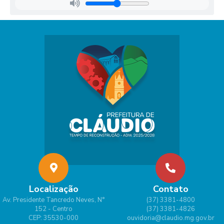
Localização
Contato
Av. Presidente Tancredo Neves, N°
(37) 3381-4800
152 - Centro
(37) 3381-4826
CEP: 35530-000
ouvidoria@claudio.mg.gov.br