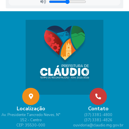
Localização
Contato
Av. Presidente Tancredo Neves, N°
(37) 3381-4800
152 - Centro
(37) 3381-4826
CEP: 35530-000
ouvidoria@claudio.mg.gov.br