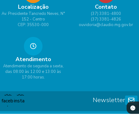
Localização
Contato
Av. Presidente Tancredo Neves, N°
(37) 3381-4800
152 - Centro
(37) 3381-4826
CEP: 35530-000
ouvidoria@claudio.mg.gov.br
Atendimento
Atendimento de segunda a sexta,
das 08:00 às 12:00 e 13:00 às
17:00 horas.
Newsletter
Versão do Sistema:
3.5.3 - 19/06/2026
Portal atualizado em:
07/08/2026 16:57
Dados Abertos
© Copyright Instar - 2006-2026. Todos os direitos