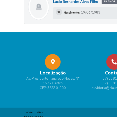
Lucio Bernardes Alves Filho
19 ANOS
19/06/1983
Nascimento:
Localização
Cont
Av. Presidente Tancredo Neves, N°
(37) 338
152 - Centro
(37) 338
CEP: 35530-000
ouvidoria@claud