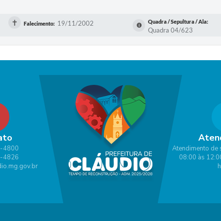
✝
Quadra / Sepultura / Ala:
19/11/2002
Falecimento:
Quadra 04/623
ato
Aten
1-4800
Atendimento de 
1-4826
08:00 às 12:0
io.mg.gov.br
h