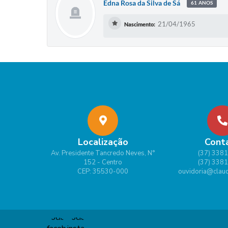
Edna Rosa da Silva de Sá
61 ANOS
21/04/1965
Nascimento:
Localização
Cont
Av. Presidente Tancredo Neves, N°
(37) 338
152 - Centro
(37) 338
CEP: 35530-000
ouvidoria@claud