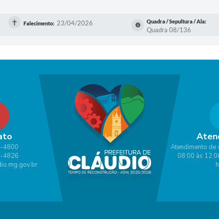
✝
Quadra / Sepultura / Ala:
23/04/2026
Falecimento:
Quadra 08/136
ato
Aten
1-4800
Atendimento de 
1-4826
08:00 às 12:0
io.mg.gov.br
h