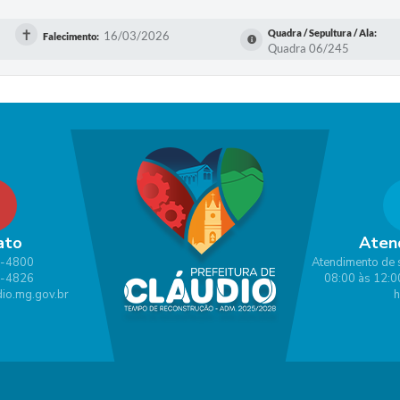
✝
Quadra / Sepultura / Ala:
16/03/2026
Falecimento:
Quadra 06/245
ato
Aten
1-4800
Atendimento de 
1-4826
08:00 às 12:0
io.mg.gov.br
h