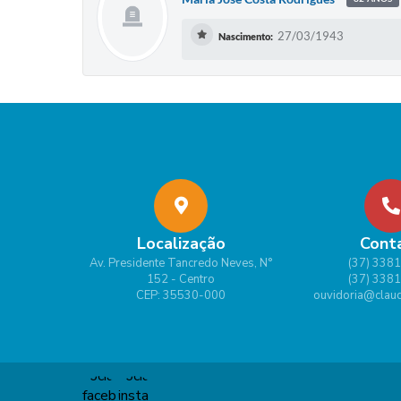
27/03/1943
Nascimento:
Localização
Cont
Av. Presidente Tancredo Neves, N°
(37) 338
152 - Centro
(37) 338
CEP: 35530-000
ouvidoria@claud