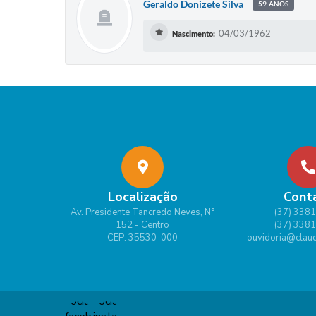
Geraldo Donizete Silva
59 ANOS
04/03/1962
Nascimento:
Localização
Cont
Av. Presidente Tancredo Neves, N°
(37) 338
152 - Centro
(37) 338
CEP: 35530-000
ouvidoria@claud