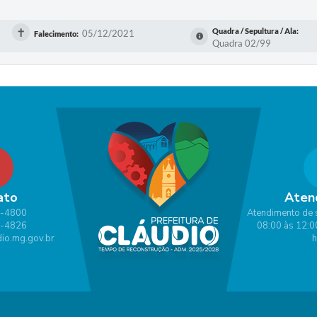
✝
Quadra / Sepultura / Ala:
05/12/2021
Falecimento:
Quadra 02/99
ato
Aten
1-4800
Atendimento de 
1-4826
08:00 às 12:0
io.mg.gov.br
h