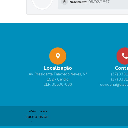
08/02/1947
Nascimento:
Localização
Cont
Av. Presidente Tancredo Neves, N°
(37) 338
152 - Centro
(37) 338
CEP: 35530-000
ouvidoria@claud