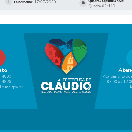
✝
Quadra / Sepultura / Ala:
17/07/2020
Falecimento:
Quadra 02/110
ato
Aten
1-4800
Atendimento de 
1-4826
08:00 às 12:0
io.mg.gov.br
h