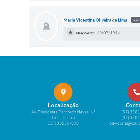
Maria Vicentina Oliveira de Lima
79 
19/07/1944
Nascimento:
Localização
Cont
Av. Presidente Tancredo Neves, N°
(37) 338
152 - Centro
(37) 338
CEP: 35530-000
ouvidoria@claud