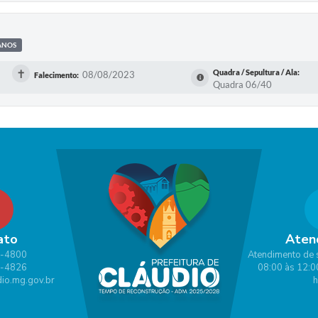
ANOS
✝
Quadra / Sepultura / Ala:
08/08/2023
Falecimento:
Quadra 06/40
ato
Aten
1-4800
Atendimento de 
1-4826
08:00 às 12:0
io.mg.gov.br
h