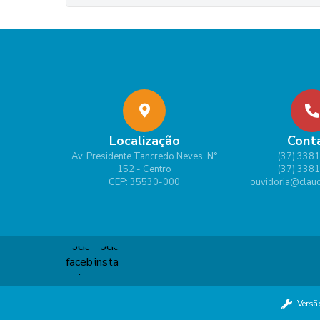
Localização
Cont
Av. Presidente Tancredo Neves, N°
(37) 338
152 - Centro
(37) 338
CEP: 35530-000
ouvidoria@claud
Versã