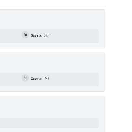
SUP
Gaveta:
INF
Gaveta: