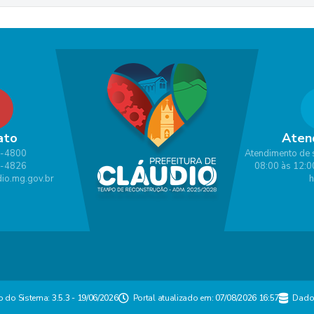
ato
Aten
1-4800
Atendimento de 
1-4826
08:00 às 12:0
io.mg.gov.br
h
o do Sistema:
3.5.3 - 19/06/2026
Portal atualizado em:
07/08/2026 16:57
Dado