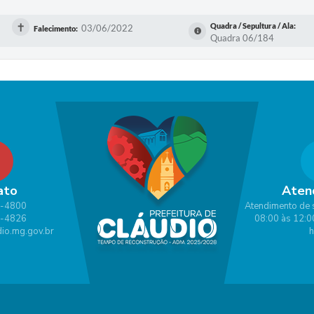
✝
Quadra / Sepultura / Ala:
03/06/2022
Falecimento:
Quadra 06/184
ato
Aten
1-4800
Atendimento de 
1-4826
08:00 às 12:0
io.mg.gov.br
h