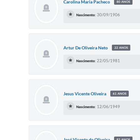
Carolina Maria Pacheco
80 ANOS
30/09/1906
Nascimento:
Artur De Oliveira Neto
22 ANOS
22/05/1981
Nascimento:
Jesus Vicente Oliveira
61 ANOS
12/06/1949
Nascimento:
José Vicente de Oliveira
82 ANOS