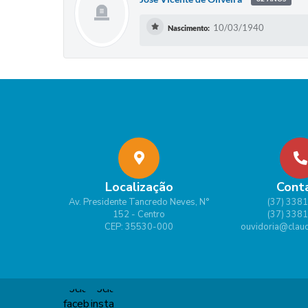
10/03/1940
Nascimento:
Localização
Cont
Av. Presidente Tancredo Neves, N°
(37) 338
152 - Centro
(37) 338
CEP: 35530-000
ouvidoria@claud