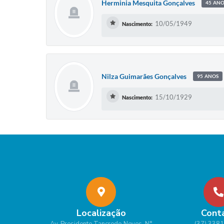
Herminia Mesquita Gonçalves
45 AN
10/05/1949
Nascimento:
Nilza Guimarães Gonçalves
95 ANOS
15/10/1929
Nascimento:
Localização
Cont