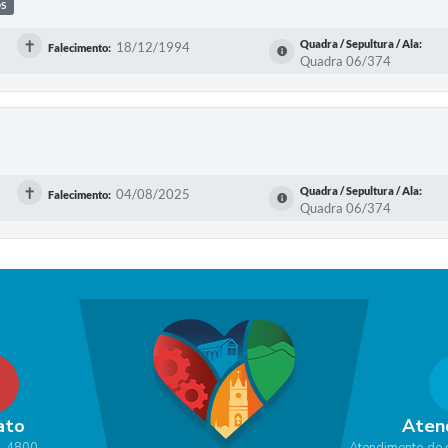
OS
✝
Quadra / Sepultura / Ala:
18/12/1994
Falecimento:
Quadra 06/374
✝
Quadra / Sepultura / Ala:
04/08/2025
Falecimento:
Quadra 06/374
ato
Aten