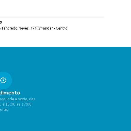
79
e Tancredo Neves, 171, 2º andar - Centro
dimento
segunda a sexta, das
0 e 13:00 às 17:00
oras.