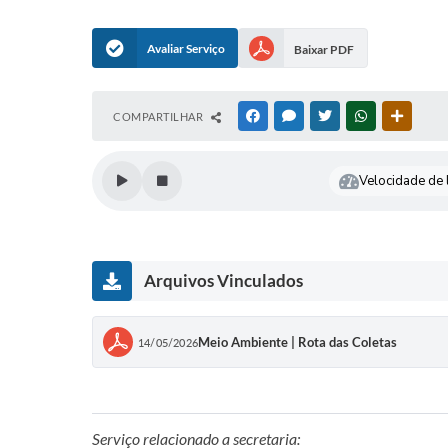
Avaliar Serviço
Baixar PDF
COMPARTILHAR
FACEBOOK
MESSENGER
TWITTER
WHATSAPP
OUTRAS
Velocidade de l
Arquivos Vinculados
Meio Ambiente | Rota das Coletas
14/05/2026
Serviço relacionado a secretaria: