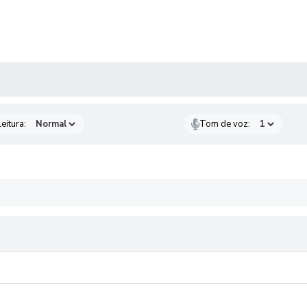
 MÍDIAS
eitura:
Tom de voz: