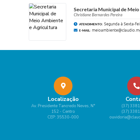
Secretaria Municipal de Meio
Christiane Bernardes Pereira
Segunda à Sexta-fei
ATENDIMENTO:
meioambiente@claudio.mg
E-MAIL:
Localização
Cont
Av. Presidente Tancredo Neves, N°
(37) 338
152 - Centro
(37) 338
CEP: 35530-000
ouvidoria@claud