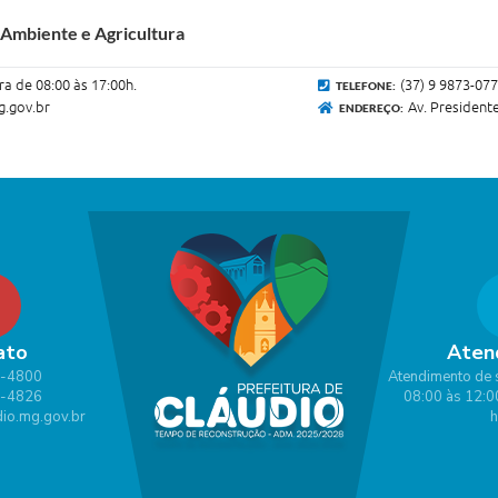
 Ambiente e Agricultura
ra de 08:00 às 17:00h.
(37) 9 9873-07
TELEFONE:
.gov.br
Av. President
ENDEREÇO:
ato
Aten
1-4800
Atendimento de 
1-4826
08:00 às 12:0
io.mg.gov.br
h