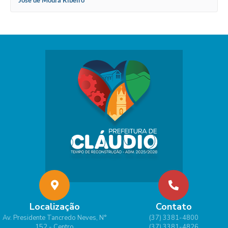
Localização
Contato
Av. Presidente Tancredo Neves, N°
(37) 3381-4800
152 - Centro
(37) 3381-4826