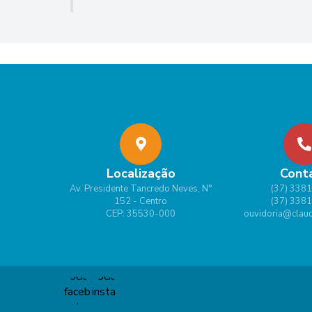
Localização
Cont
Av. Presidente Tancredo Neves, N°
(37) 338
152 - Centro
(37) 338
CEP: 35530-000
ouvidoria@claud