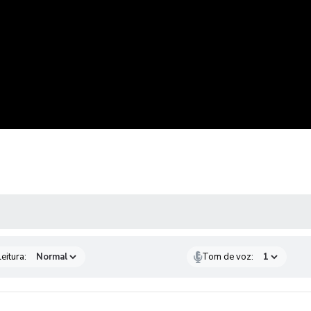
 MÍDIAS
eitura:
Tom de voz: