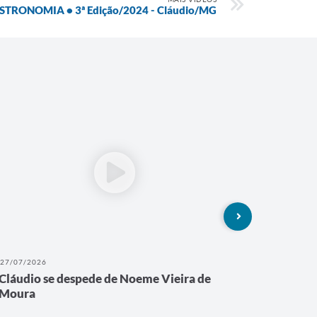
STRONOMIA • 3ª Edição/2024 - Cláudio/MG
27/07/2026
27/07/202
Cláudio se despede de Noeme Vieira de
É amanhã
Moura
Renova