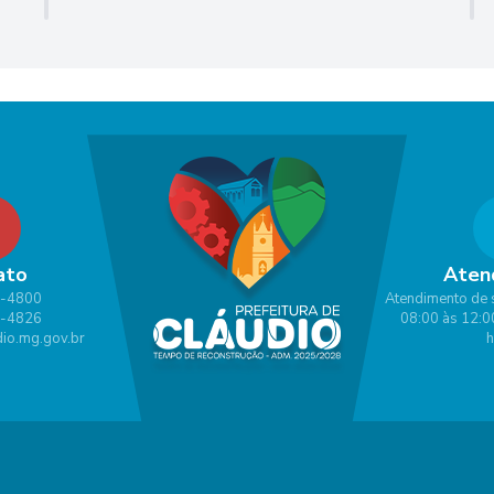
ato
Aten
1-4800
Atendimento de 
1-4826
08:00 às 12:0
io.mg.gov.br
h