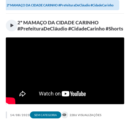
2º MAMAÇO DA CIDADE CARINHO #PrefeituraDeCláudio #CidadeCarinho
#Shorts
2º MAMAÇO DA CIDADE CARINHO
#PrefeituraDeCláudio #CidadeCarinho #Shorts
14/08/2023
2286 VISUALIZAÇÕES
SEM CATEGORIA