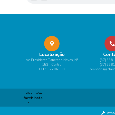
Localização
Cont
Av. Presidente Tancredo Neves, N°
(37) 338
152 - Centro
(37) 338
CEP: 35530-000
ouvidoria@claud
Versã