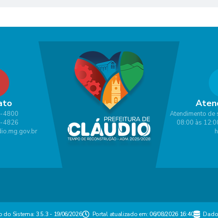
ato
Aten
1-4800
Atendimento de 
1-4826
08:00 às 12:0
io.mg.gov.br
h
o do Sistema:
3.5.3 - 19/06/2026
Portal atualizado em:
06/08/2026 16:40
Dado