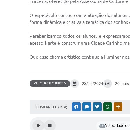
EmCena, oferecido pela Assessoria de Cultura e 
O espetáculo contou com a atuação dos alunos d
forma dinâmica e criativa a temática dos sonho
Parabenizamos todos os alunos, e expressamos 
acesso à arte é construir uma Cidade Carinho ma
Que essa chama artística continue a iluminar no
23/12/2024
20 fotos
CULTURA E TURISMO
COMPARTILHAR
FACEBOOK
MESSENGER
TWITTER
WHATSAPP
OUTR
Velocidade de 