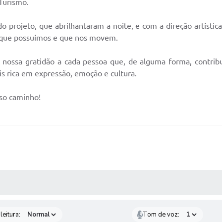
Turismo.
o projeto, que abrilhantaram a noite, e com a direção artísti
s que possuímos e que nos movem.
nossa gratidão a cada pessoa que, de alguma forma, contribu
is rica em expressão, emoção e cultura.
sso caminho!
AS MÍDIAS
leitura:
Tom de voz: