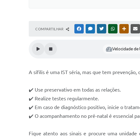
COMPARTILHAR
FACEBOOK
MESSENGER
TWITTER
WHATSAPP
OUTRAS
Velocidade de l
A sífilis é uma IST séria, mas que tem prevenção
✔️ Use preservativo em todas as relações.
✔️ Realize testes regularmente.
✔️ Em caso de diagnóstico positivo, inicie o trat
✔️ O acompanhamento no pré-natal é essencial pa
Fique atento aos sinais e procure uma unidade