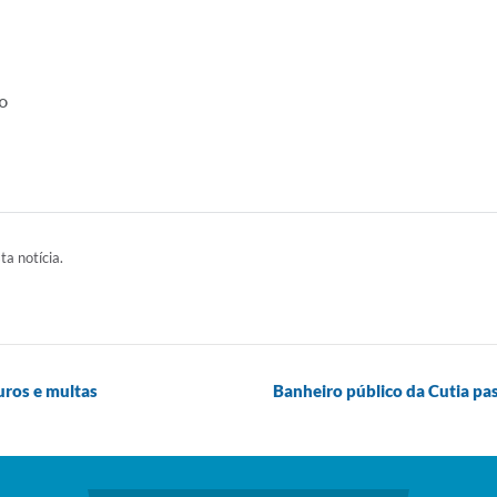
o
ta notícia.
uros e multas
Banheiro público da Cutia pa