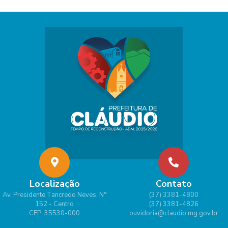
Localização
Contato
Av. Presidente Tancredo Neves, N°
(37) 3381-4800
152 - Centro
(37) 3381-4826
CEP: 35530-000
ouvidoria@claudio.mg.gov.br