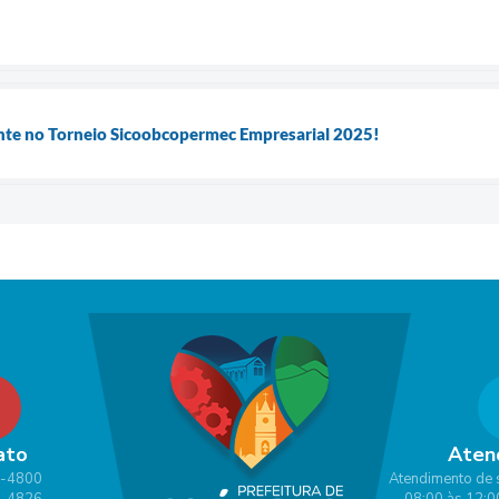
ente no Torneio Sicoobcopermec Empresarial 2025!
ato
Aten
1-4800
Atendimento de 
1-4826
08:00 às 12:0