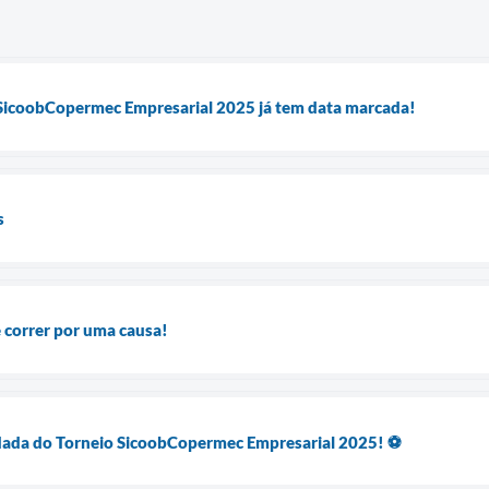
 SicoobCopermec Empresarial 2025 já tem data marcada!
s
 e correr por uma causa!
rodada do Torneio SicoobCopermec Empresarial 2025! ⚽️