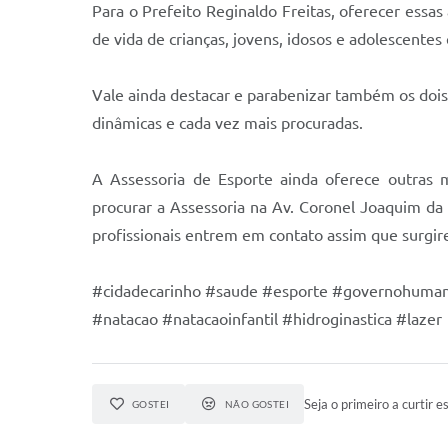
Para o Prefeito Reginaldo Freitas, oferecer essas
de vida de crianças, jovens, idosos e adolescentes
Vale ainda destacar e parabenizar também os dois
dinâmicas e cada vez mais procuradas.
A Assessoria de Esporte ainda oferece outras 
procurar a Assessoria na Av. Coronel Joaquim da
profissionais entrem em contato assim que surgir
#cidadecarinho #saude #esporte #governohuma
#natacao #natacaoinfantil #hidroginastica #lazer
Seja o primeiro a curtir es
GOSTEI
NÃO GOSTEI