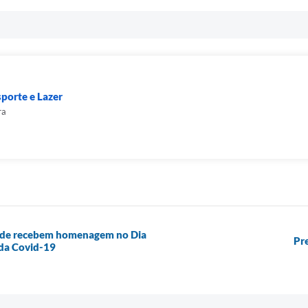
sporte e Lazer
ra
aúde recebem homenagem no Dia
Pre
da Covid-19