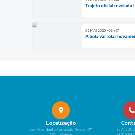
Trajeto oficial revelado!
08 MAI 2025 - 08h47
A bola vai rolar novam
Localização
Cont
Av. Presidente Tancredo Neves, N°
(37) 338
152 - Centro
(37) 338