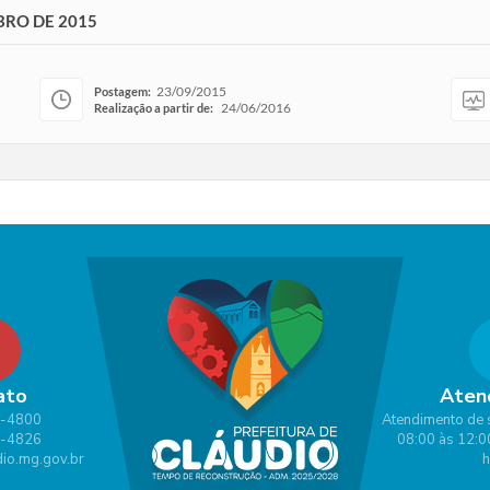
BRO DE 2015
23/09/2015
Postagem:
24/06/2016
Realização a partir de:
ato
Aten
1-4800
Atendimento de 
1-4826
08:00 às 12:0
io.mg.gov.br
h