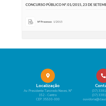
CONCURSO PÚBLICO N°. 01/2015, 23 DE SETEM
1/2015
Nº Processo:
Localização
Cont
Av. Presidente Tancredo Neves, N°
(37) 338
152 - Centro
(37) 338
CEP: 35530-000
ouvidoria@claud