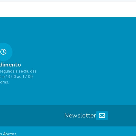
dimento
segunda a sexta, das
0 e 13:00 às 17:00
oras.
Newsletter
s Abertos