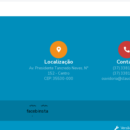
Localização
Cont
Av. Presidente Tancredo Neves, N°
(37) 338
152 - Centro
(37) 338
CEP: 35530-000
ouvidoria@claud
Versã