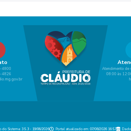
ato
Aten
1-4800
Atendimento de 
1-4826
08:00 às 12:0
io.mg.gov.br
h
o do Sistema:
3.5.3 - 19/06/2026
Portal atualizado em:
07/08/2026 16:57
Dado