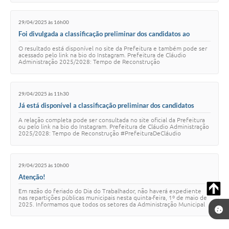
29/04/2025 às 16h00
Foi divulgada a classificação preliminar dos candidatos ao
Processo Seletivo Simplificado nº 015/2025/DRH para o cargo
O resultado está disponível no site da Prefeitura e também pode ser
de Auxiliar de Odontologia.
acessado pelo link na bio do Instagram. Prefeitura de Cláudio
Administração 2025/2028: Tempo de Reconstrução
#PrefeituraDeCláudio #CláudioMG
29/04/2025 às 11h30
Já está disponível a classificação preliminar dos candidatos
inscritos no Processo Seletivo Simplificado nº 016/2025/DRH
A relação completa pode ser consultada no site oficial da Prefeitura
para a função de Mecânico.
ou pelo link na bio do Instagram. Prefeitura de Cláudio Administração
2025/2028: Tempo de Reconstrução #PrefeituraDeCláudio
#CláudioMG
29/04/2025 às 10h00
Atenção!
Em razão do feriado do Dia do Trabalhador, não haverá expediente
nas repartições públicas municipais nesta quinta-feira, 1º de maio de
2025. Informamos que todos os setores da Administração Municipal
funcionarão normalme…