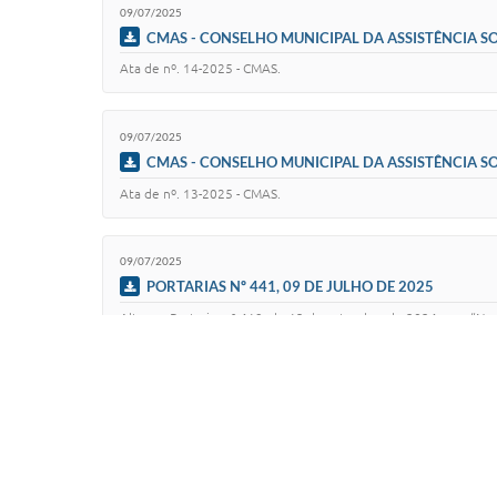
09/07/2025
CMAS - CONSELHO MUNICIPAL DA ASSISTÊNCIA SOC
Ata de nº. 14-2025 - CMAS.
09/07/2025
CMAS - CONSELHO MUNICIPAL DA ASSISTÊNCIA SOC
Ata de nº. 13-2025 - CMAS.
09/07/2025
PORTARIAS Nº 441, 09 DE JULHO DE 2025
Altera a Portaria n.º 419, de 13 de setembro de 2024, que “N
195/2022, e determina out…
09/07/2025
PORTARIAS Nº 440, 09 DE JULHO DE 2025
Altera a Portaria n.° 177, de 03 de fevereiro de 2025.